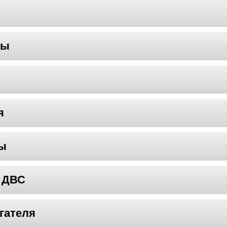
мы
я
мы
 ДВС
гателя