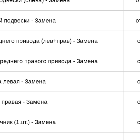
двески (слева) - Замена
о
 подвески - Замена
о
него привода (лев+прав) - Замена
реднего правого привода - Замена
а левая - Замена
 правая - Замена
ник (1шт.) - Замена