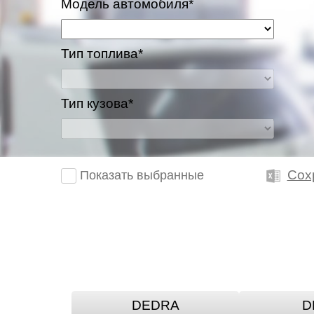
Модель автомобиля*
Тип топлива*
Тип кузова*
Сох
Показать выбранные
DEDRA
D