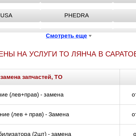
USA
PHEDRA
HESIS
VOYAGER
Смотреть еще
ЕНЫ НА УСЛУГИ ТО ЛЯНЧА В САРАТО
SILON
ZETA
 замена запчастей, ТО
ие (лев+прав) - замена
о
ие (лев + прав) - Замена
о
билизатора (2шт) - замена