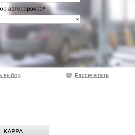
ор автосервиса*
ь выбор
Распечатать
KAPPA