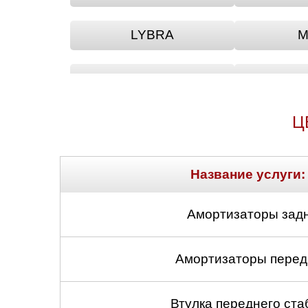
LYBRA
M
THEMA
T
Ц
Y10
YP
Название услуги:
Амортизаторы задн
Амортизаторы передн
Втулка переднего ста